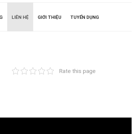
G
LIÊN HỆ
GIỚI THIỆU
TUYỂN DỤNG
Rate this page