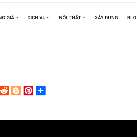
NG GIÁ
DỊCH VỤ
NỘI THẤT
XÂY DỰNG
BLO
In
blr
Instapaper
Reddit
Blogger
Pinterest
Share