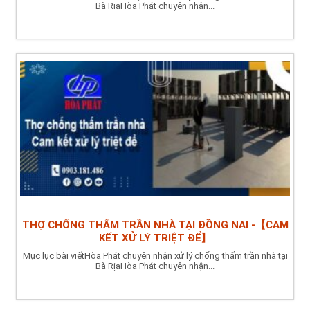
Bà RịaHòa Phát chuyên nhận...
THỢ CHỐNG THẤM TRẦN NHÀ TẠI ĐỒNG NAI -【CAM
KẾT XỬ LÝ TRIỆT ĐỂ】
Mục lục bài viếtHòa Phát chuyên nhận xử lý chống thấm trần nhà tại
Bà RịaHòa Phát chuyên nhận...