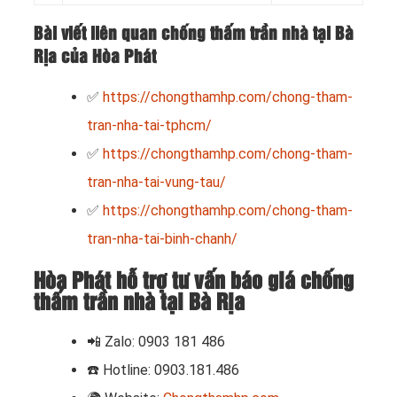
Bài viết liên quan chống thấm trần nhà tại Bà
Rịa của Hòa Phát
✅
https://chongthamhp.com/chong-tham-
tran-nha-tai-tphcm/
✅
https://chongthamhp.com/chong-tham-
tran-nha-tai-vung-tau/
✅
https://chongthamhp.com/chong-tham-
tran-nha-tai-binh-chanh/
Hòa Phát hỗ trợ tư vấn báo giá chống
thấm trần nhà tại Bà Rịa
📲 Zalo: 0903 181 486
☎️
Hotline: 0903.181.486