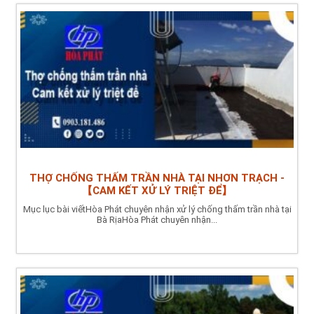
THỢ CHỐNG THẤM TRẦN NHÀ TẠI NHƠN TRẠCH -
【CAM KẾT XỬ LÝ TRIỆT ĐỂ】
Mục lục bài viếtHòa Phát chuyên nhận xử lý chống thấm trần nhà tại
Bà RịaHòa Phát chuyên nhận...