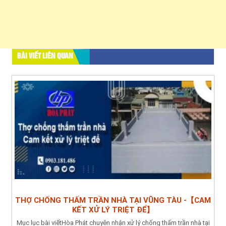
BÀI VIẾT LIÊN QUAN
THỢ CHỐNG THẤM TRẦN NHÀ TẠI VŨNG TÀU -【CAM
KẾT XỬ LÝ TRIỆT ĐỂ】
Mục lục bài viếtHòa Phát chuyên nhận xử lý chống thấm trần nhà tại