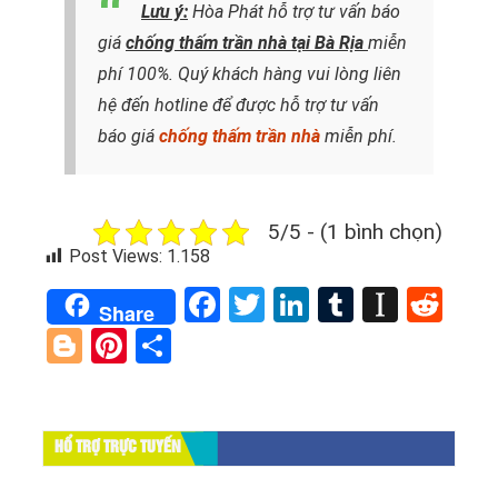
Lưu ý:
Hòa Phát hỗ trợ tư vấn báo
giá
chống thấm trần nhà tại Bà Rịa
miễn
phí 100%. Quý khách hàng vui lòng liên
hệ đến hotline để được hỗ trợ tư vấn
báo giá
chống thấm trần nhà
miễn phí.
5/5 - (1 bình chọn)
Post Views:
1.158
Facebook
Twitter
LinkedIn
Tumblr
Instap
Red
Share
Blogger
Pinterest
Share
HỔ TRỢ TRỰC TUYẾN