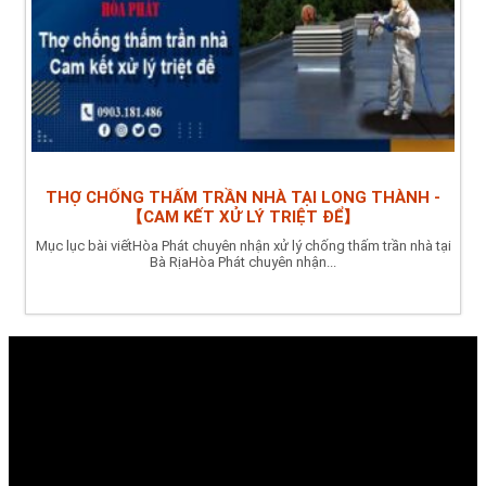
THỢ CHỐNG THẤM TRẦN NHÀ TẠI LONG THÀNH -
【CAM KẾT XỬ LÝ TRIỆT ĐỂ】
Mục lục bài viếtHòa Phát chuyên nhận xử lý chống thấm trần nhà tại
Bà RịaHòa Phát chuyên nhận...