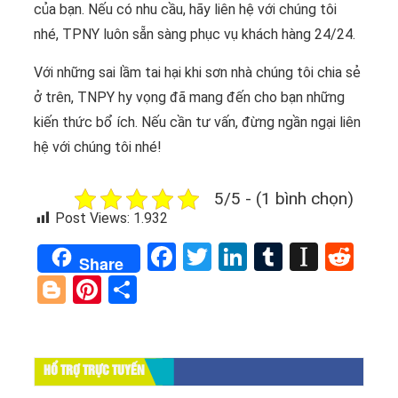
của bạn. Nếu có nhu cầu, hãy liên hệ với chúng tôi
nhé, TPNY luôn sẵn sàng phục vụ khách hàng 24/24.
Với những sai lầm tai hại khi sơn nhà chúng tôi chia sẻ
ở trên, TNPY hy vọng đã mang đến cho bạn những
kiến thức bổ ích. Nếu cần tư vấn, đừng ngần ngại liên
hệ với chúng tôi nhé!
5/5 - (1 bình chọn)
Post Views:
1.932
Facebook
Twitter
LinkedIn
Tumblr
Instap
Red
Share
Blogger
Pinterest
Share
HỔ TRỢ TRỰC TUYẾN