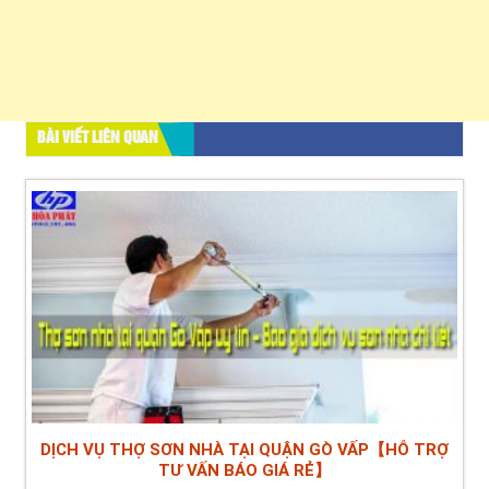
BÀI VIẾT LIÊN QUAN
DỊCH VỤ THỢ SƠN NHÀ TẠI QUẬN GÒ VẤP【HỖ TRỢ
TƯ VẤN BÁO GIÁ RẺ】