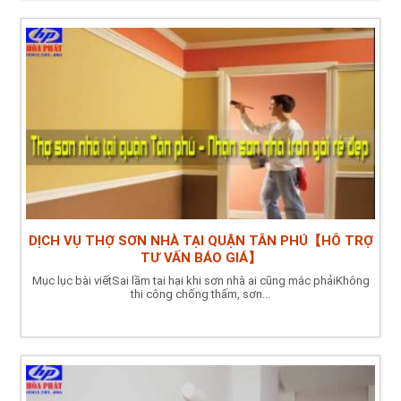
DỊCH VỤ THỢ SƠN NHÀ TẠI QUẬN TÂN PHÚ【HỖ TRỢ
TƯ VẤN BÁO GIÁ】
Mục lục bài viếtSai lầm tai hại khi sơn nhà ai cũng mắc phảiKhông
thi công chống thấm, sơn...