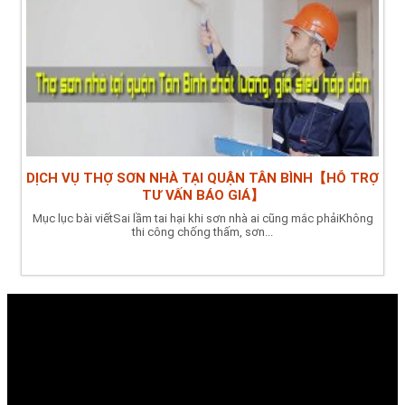
DỊCH VỤ THỢ SƠN NHÀ TẠI QUẬN TÂN BÌNH【HỖ TRỢ
TƯ VẤN BÁO GIÁ】
Mục lục bài viếtSai lầm tai hại khi sơn nhà ai cũng mắc phảiKhông
thi công chống thấm, sơn...