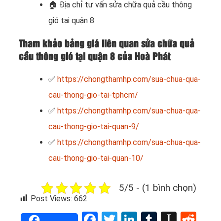
🏠
Địa chỉ tư vấn sửa chữa quả cầu thông
gió tại quận 8
Tham khảo bảng giá liên quan sửa chữa quả
cầu thông gió tại quận 8 của Hoà Phát
✅
https://chongthamhp.com/sua-chua-qua-
cau-thong-gio-tai-tphcm/
✅
https://chongthamhp.com/sua-chua-qua-
cau-thong-gio-tai-quan-9/
✅
https://chongthamhp.com/sua-chua-qua-
cau-thong-gio-tai-quan-10/
5/5 - (1 bình chọn)
Post Views:
662
Facebook
Twitter
LinkedIn
Tumblr
Instap
Red