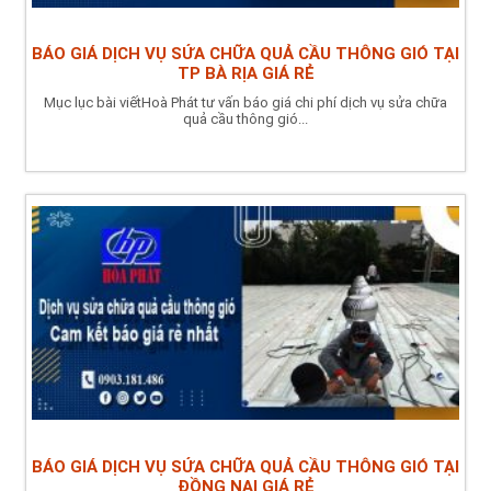
BÁO GIÁ DỊCH VỤ SỬA CHỮA QUẢ CẦU THÔNG GIÓ TẠI
TP BÀ RỊA GIÁ RẺ
Mục lục bài viếtHoà Phát tư vấn báo giá chi phí dịch vụ sửa chữa
quả cầu thông gió...
BÁO GIÁ DỊCH VỤ SỬA CHỮA QUẢ CẦU THÔNG GIÓ TẠI
ĐỒNG NAI GIÁ RẺ