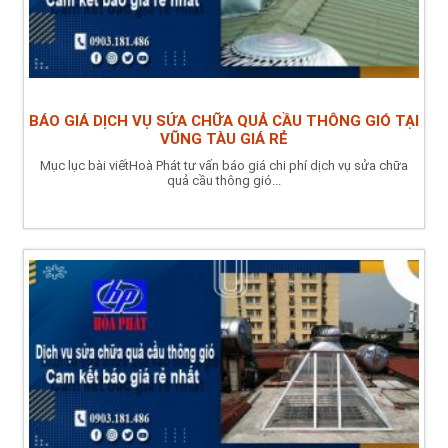
BÁO GIÁ DỊCH VỤ SỬA CHỮA QUẢ CẦU THÔNG GIÓ TẠI
VŨNG TÀU GIÁ RẺ
Mục lục bài viếtHoà Phát tư vấn báo giá chi phí dịch vụ sửa chữa
quả cầu thông gió...