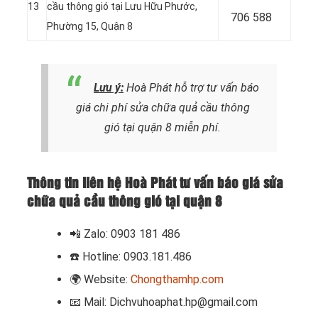
13
cầu thông gió tại Lưu Hữu Phước,
706 588
Phường 15, Quận 8
Lưu ý:
Hoà Phát hỗ trợ tư vấn báo
giá chi phí sửa chữa quả cầu thông
gió
tại quận 8 miễn phí.
Thông tin liên hệ Hoà Phát tư vấn báo giá sửa
chữa quả cầu thông gió tại quận 8
📲 Zalo: 0903 181 486
☎️
Hotline: 0903.181.486
🌍
Website:
Chongthamhp.com
📧
Mail: Dichvuhoaphat.hp@gmail.com