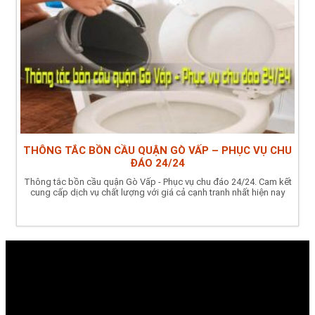
THÔNG TẮC BỒN CẦU QUẬN GÒ VẤP – PHỤC VỤ CHU
ĐÁO 24/24
Thông tắc bồn cầu quận Gò Vấp - Phục vụ chu đáo 24/24. Cam kết
cung cấp dịch vụ chất lượng với giá cả cạnh tranh nhất hiện nay