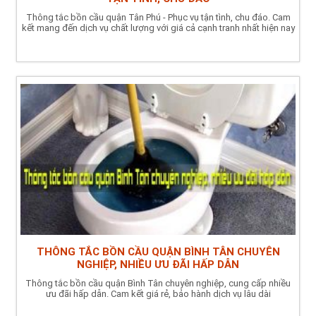
Thông tắc bồn cầu quận Tân Phú - Phục vụ tận tình, chu đáo. Cam
kết mang đến dịch vụ chất lượng với giá cả cạnh tranh nhất hiện nay
THÔNG TẮC BỒN CẦU QUẬN BÌNH TÂN CHUYÊN
NGHIỆP, NHIỀU ƯU ĐÃI HẤP DẪN
Thông tắc bồn cầu quận Bình Tân chuyên nghiệp, cung cấp nhiều
ưu đãi hấp dẫn. Cam kết giá rẻ, bảo hành dịch vụ lâu dài