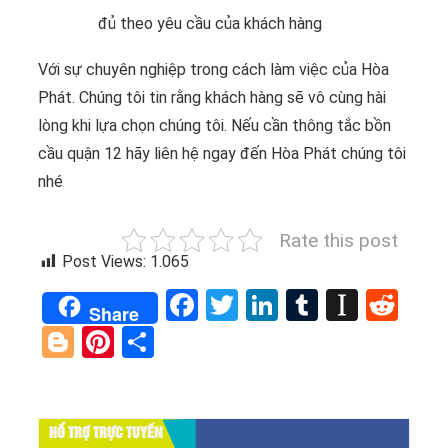
đủ theo yêu cầu của khách hàng
Với sự chuyên nghiệp trong cách làm việc của Hòa
Phát. Chúng tôi tin rằng khách hàng sẽ vô cùng hài
lòng khi lựa chọn chúng tôi. Nếu cần thông tắc bồn
cầu quận 12 hãy liên hệ ngay đến Hòa Phát chúng tôi
nhé
Rate this post
Post Views:
1.065
Facebook
Twitter
LinkedIn
Tumblr
Instap
Red
Share
Blogger
Pinterest
Share
HỔ TRỢ TRỰC TUYẾN