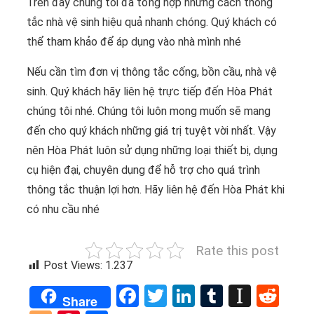
Trên đây chúng tôi đã tổng hợp những cách thông
tắc nhà vệ sinh hiệu quả nhanh chóng. Quý khách có
thể tham khảo để áp dụng vào nhà mình nhé
Nếu cần tìm đơn vị thông tắc cống, bồn cầu, nhà vệ
sinh. Quý khách hãy liên hệ trực tiếp đến Hòa Phát
chúng tôi nhé. Chúng tôi luôn mong muốn sẽ mang
đến cho quý khách những giá trị tuyệt vời nhất. Vậy
nên Hòa Phát luôn sử dụng những loại thiết bị, dụng
cụ hiện đại, chuyên dụng để hỗ trợ cho quá trình
thông tắc thuận lợi hơn. Hãy liên hệ đến Hòa Phát khi
có nhu cầu nhé
Rate this post
Post Views:
1.237
Facebook
Twitter
LinkedIn
Tumblr
Instap
Red
Share