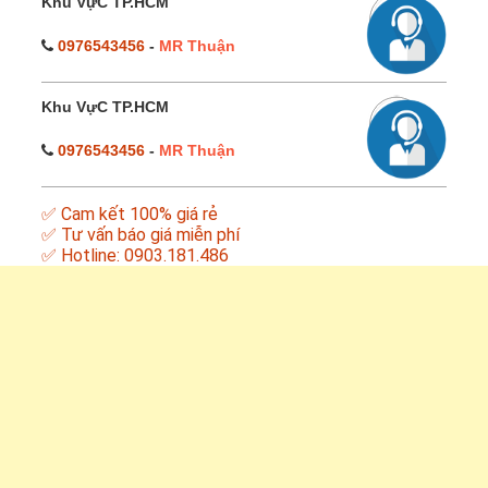
Khu VựC TP.HCM
0976543456
-
MR Thuận
Khu VựC TP.HCM
0976543456
-
MR Thuận
✅ Cam kết 100% giá rẻ
✅ Tư vấn báo giá miễn phí
✅ Hotline: 0903.181.486