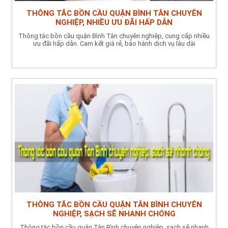
THÔNG TẮC BỒN CẦU QUẬN BÌNH TÂN CHUYÊN
NGHIỆP, NHIỀU ƯU ĐÃI HẤP DẪN
Thông tắc bồn cầu quận Bình Tân chuyên nghiệp, cung cấp nhiều
ưu đãi hấp dẫn. Cam kết giá rẻ, bảo hành dịch vụ lâu dài
THÔNG TẮC BỒN CẦU QUẬN TÂN BÌNH CHUYÊN
NGHIỆP, SẠCH SẼ NHANH CHÓNG
Thông tắc bồn cầu quận Tân Bình chuyên nghiệp, sạch sẽ nhanh