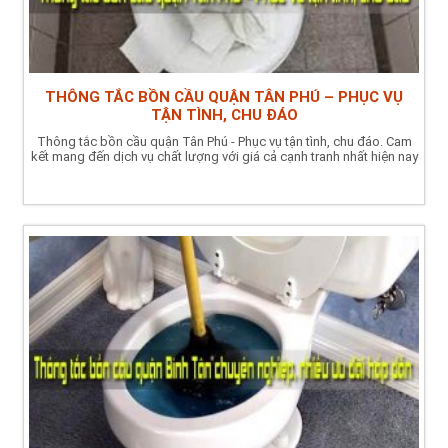
THÔNG TẮC BỒN CẦU QUẬN TÂN PHÚ – PHỤC VỤ
TẬN TÌNH, CHU ĐÁO
Thông tắc bồn cầu quận Tân Phú - Phục vụ tận tình, chu đáo. Cam
kết mang đến dịch vụ chất lượng với giá cả cạnh tranh nhất hiện nay