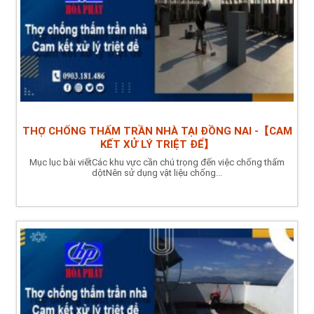
THỢ CHỐNG THẤM TRẦN NHÀ TẠI ĐỒNG NAI -【CAM
KẾT XỬ LÝ TRIỆT ĐỂ】
Mục lục bài viếtCác khu vực cần chú trọng đến việc chống thấm
dộtNên sử dụng vật liệu chống...