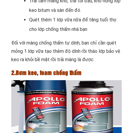
Trải tấm màng khò, trải tới đâu, khò nóng lớp
keo bitum và sàn đến đó.
Quét thêm 1 lớp vữa nữa để tăng tuổi thọ
cho lớp chống thấm nhà bạn
Đối với màng chống thấm tự dính, bạn chỉ cần quét
mỏng 1 lớp vữa tạo thêm độ dính rồi tháo lớp bảo vệ
keo ra khỏi bề mặt rồi trải màng là được.
2.Bơm keo, foam chống thấm