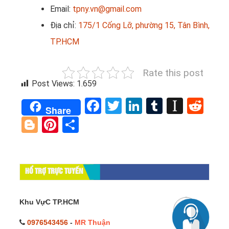
Email:
tpny.vn@gmail.com
Địa chỉ:
175/1 Cống Lỡ, phường 15, Tân Bình,
TP.HCM
Rate this post
Post Views:
1.659
Facebook
Twitter
LinkedIn
Tumblr
Instap
Red
Share
Blogger
Pinterest
Share
HỔ TRỢ TRỰC TUYẾN
Khu VựC TP.HCM
0976543456
-
MR Thuận