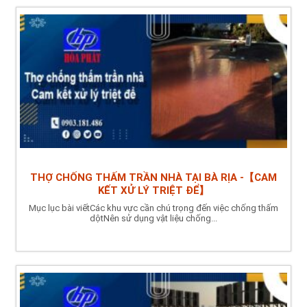
THỢ CHỐNG THẤM TRẦN NHÀ TẠI BÀ RỊA -【CAM
KẾT XỬ LÝ TRIỆT ĐỂ】
Mục lục bài viếtCác khu vực cần chú trọng đến việc chống thấm
dộtNên sử dụng vật liệu chống...