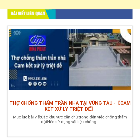
BÀI VIẾT LIÊN QUAN
THỢ CHỐNG THẤM TRẦN NHÀ TẠI VŨNG TÀU -【CAM
KẾT XỬ LÝ TRIỆT ĐỂ】
Mục lục bài viếtCác khu vực cần chú trọng đến việc chống thấm
dộtNên sử dụng vật liệu chống...