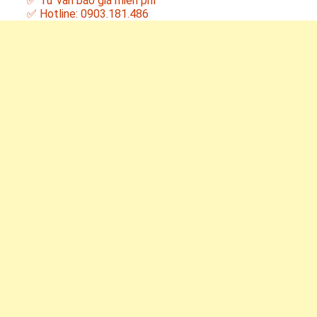
✅ Tư vấn báo giá miễn phí
✅ Hotline: 0903.181.486