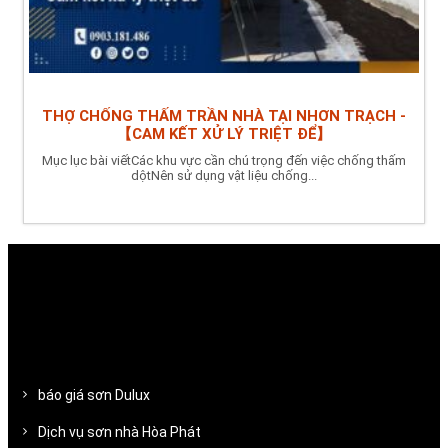
THỢ CHỐNG THẤM TRẦN NHÀ TẠI NHƠN TRẠCH -
【CAM KẾT XỬ LÝ TRIỆT ĐỂ】
Mục lục bài viếtCác khu vực cần chú trọng đến việc chống thấm
dộtNên sử dụng vật liệu chống...
báo giá sơn Dulux
Dịch vụ sơn nhà Hòa Phát