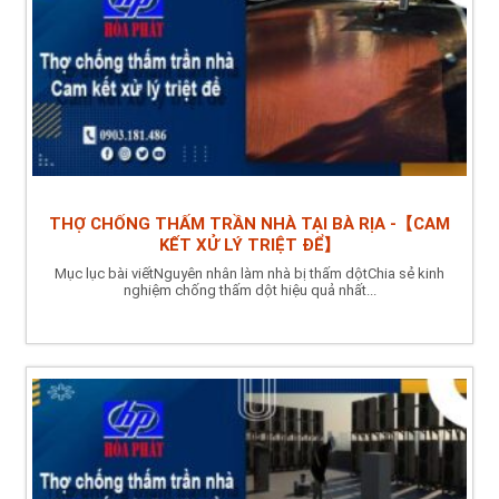
THỢ CHỐNG THẤM TRẦN NHÀ TẠI BÀ RỊA -【CAM
KẾT XỬ LÝ TRIỆT ĐỂ】
Mục lục bài viếtNguyên nhân làm nhà bị thấm dộtChia sẻ kinh
nghiệm chống thấm dột hiệu quả nhất...