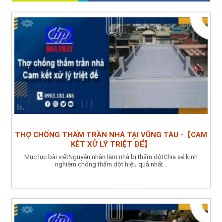
THỢ CHỐNG THẤM TRẦN NHÀ TẠI VŨNG TÀU -【CAM
KẾT XỬ LÝ TRIỆT ĐỂ】
Mục lục bài viếtNguyên nhân làm nhà bị thấm dộtChia sẻ kinh
nghiệm chống thấm dột hiệu quả nhất...