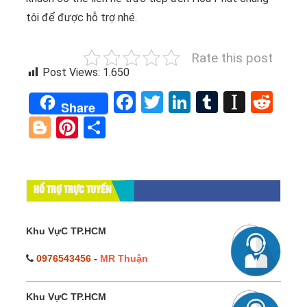
tôi để được hỗ trợ nhé.
Rate this post
Post Views:
1.650
Facebook
Twitter
LinkedIn
Tumblr
Instap
Red
Share
Blogger
Pinterest
Share
HỔ TRỢ TRỰC TUYẾN
Khu VựC TP.HCM
0976543456
-
MR Thuận
Khu VựC TP.HCM