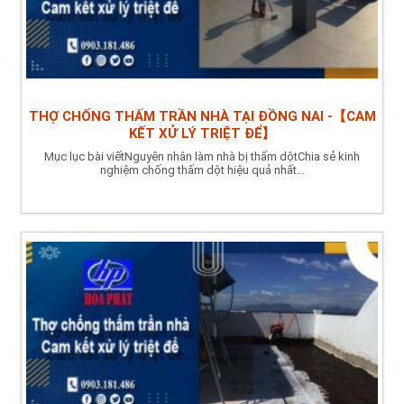
THỢ CHỐNG THẤM TRẦN NHÀ TẠI ĐỒNG NAI -【CAM
KẾT XỬ LÝ TRIỆT ĐỂ】
Mục lục bài viếtNguyên nhân làm nhà bị thấm dộtChia sẻ kinh
nghiệm chống thấm dột hiệu quả nhất...