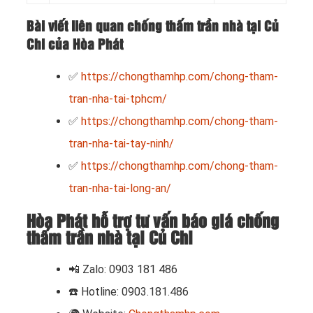
Bài viết liên quan chống thấm trần nhà tại Củ
Chi của Hòa Phát
✅
https://chongthamhp.com/chong-tham-
tran-nha-tai-tphcm/
✅
https://chongthamhp.com/chong-tham-
tran-nha-tai-tay-ninh/
✅
https://chongthamhp.com/chong-tham-
tran-nha-tai-long-an/
Hòa Phát hỗ trợ tư vấn báo giá chống
thấm trần nhà tại Củ Chi
📲 Zalo: 0903 181 486
☎️
Hotline: 0903.181.486