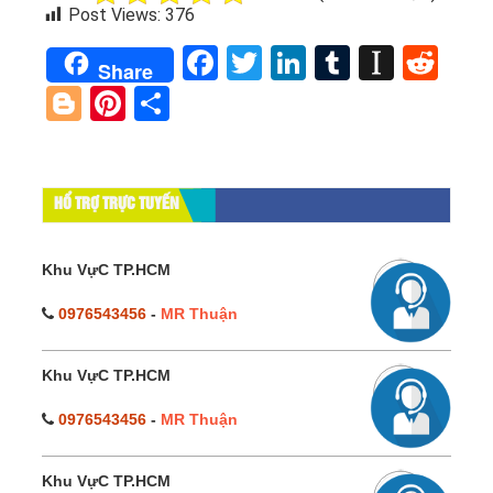
Post Views:
376
Facebook
Twitter
LinkedIn
Tumblr
Instap
Red
Share
Blogger
Pinterest
Share
HỔ TRỢ TRỰC TUYẾN
Khu VựC TP.HCM
0976543456
-
MR Thuận
Khu VựC TP.HCM
0976543456
-
MR Thuận
Khu VựC TP.HCM