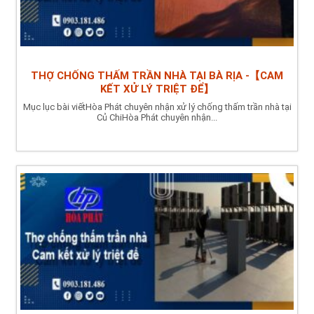
THỢ CHỐNG THẤM TRẦN NHÀ TẠI BÀ RỊA -【CAM
KẾT XỬ LÝ TRIỆT ĐỂ】
Mục lục bài viếtHòa Phát chuyên nhận xử lý chống thấm trần nhà tại
Củ ChiHòa Phát chuyên nhận...