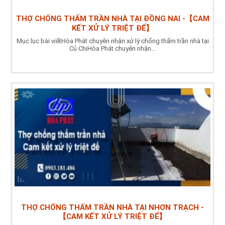
THỢ CHỐNG THẤM TRẦN NHÀ TẠI ĐỒNG NAI -【CAM
KẾT XỬ LÝ TRIỆT ĐỂ】
Mục lục bài viếtHòa Phát chuyên nhận xử lý chống thấm trần nhà tại
Củ ChiHòa Phát chuyên nhận...
THỢ CHỐNG THẤM TRẦN NHÀ TẠI NHƠN TRẠCH -
【CAM KẾT XỬ LÝ TRIỆT ĐỂ】