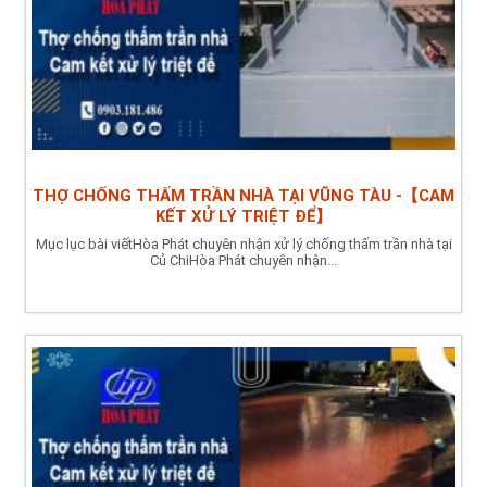
THỢ CHỐNG THẤM TRẦN NHÀ TẠI VŨNG TÀU -【CAM
KẾT XỬ LÝ TRIỆT ĐỂ】
Mục lục bài viếtHòa Phát chuyên nhận xử lý chống thấm trần nhà tại
Củ ChiHòa Phát chuyên nhận...