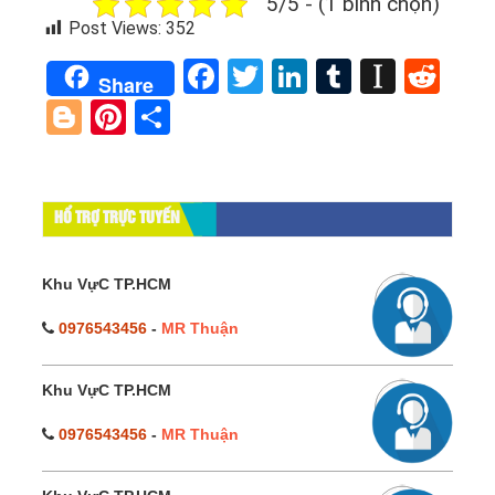
5/5 - (1 bình chọn)
Post Views:
352
Facebook
Twitter
LinkedIn
Tumblr
Instap
Red
Share
Blogger
Pinterest
Share
HỔ TRỢ TRỰC TUYẾN
Khu VựC TP.HCM
0976543456
-
MR Thuận
Khu VựC TP.HCM
0976543456
-
MR Thuận