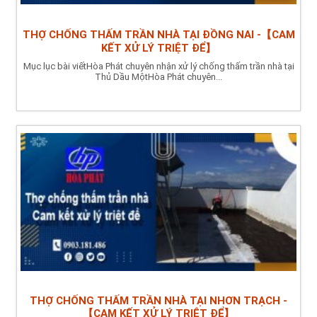
THỢ CHỐNG THẤM TRẦN NHÀ TẠI ĐỒNG NAI -【CAM
KẾT XỬ LÝ TRIỆT ĐỂ】
Mục lục bài viếtHòa Phát chuyên nhận xử lý chống thấm trần nhà tại
Thủ Dầu MộtHòa Phát chuyên...
THỢ CHỐNG THẤM TRẦN NHÀ TẠI NHƠN TRẠCH -
【CAM KẾT XỬ LÝ TRIỆT ĐỂ】