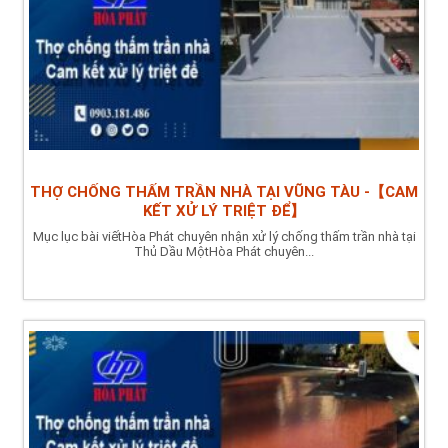
THỢ CHỐNG THẤM TRẦN NHÀ TẠI VŨNG TÀU -【CAM
KẾT XỬ LÝ TRIỆT ĐỂ】
Mục lục bài viếtHòa Phát chuyên nhận xử lý chống thấm trần nhà tại
Thủ Dầu MộtHòa Phát chuyên...