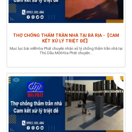
THỢ CHỐNG THẤM TRẦN NHÀ TẠI BÀ RỊA -【CAM
KẾT XỬ LÝ TRIỆT ĐỂ】
Mục lục bài viếtHòa Phát chuyên nhận xử lý chống thấm trần nhà tại
Thủ Dầu MộtHòa Phát chuyên...