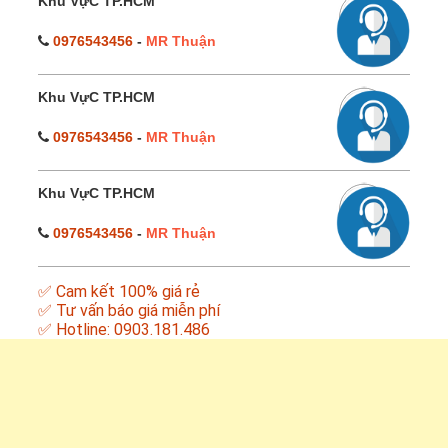
Khu VựC TP.HCM
0976543456
-
MR Thuận
Khu VựC TP.HCM
0976543456
-
MR Thuận
Khu VựC TP.HCM
0976543456
-
MR Thuận
✅ Cam kết 100% giá rẻ
✅ Tư vấn báo giá miễn phí
✅ Hotline: 0903.181.486