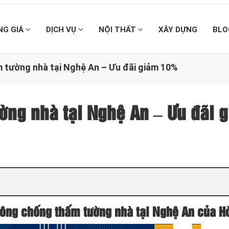
NG GIÁ
DỊCH VỤ
NỘI THẤT
XÂY DỰNG
BLO
 tường nhà tại Nghệ An – Ưu đãi giảm 10%
ờng nhà tại Nghệ An – Ưu đãi 
 công chống thấm tường nhà tại Nghệ An của H