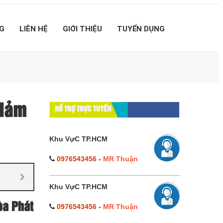
G
LIÊN HỆ
GIỚI THIỆU
TUYỂN DỤNG
giảm
HỔ TRỢ TRỰC TUYẾN
Khu VựC TP.HCM
0976543456
-
MR Thuận
Khu VựC TP.HCM
òa Phát
0976543456
-
MR Thuận