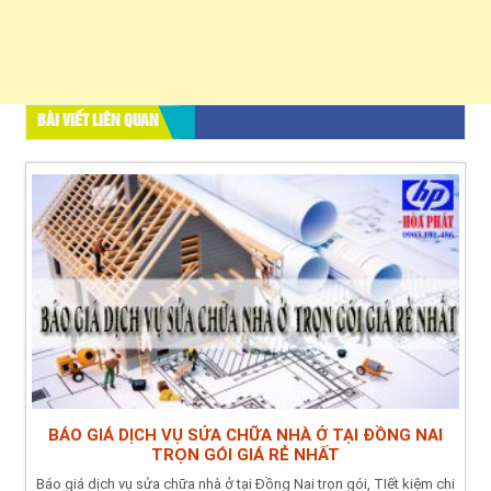
BÀI VIẾT LIÊN QUAN
BÁO GIÁ DỊCH VỤ SỬA CHỮA NHÀ Ở TẠI ĐỒNG NAI
TRỌN GÓI GIÁ RẺ NHẤT
Báo giá dịch vụ sửa chữa nhà ở tại Đồng Nai trọn gói, TIết kiệm chi