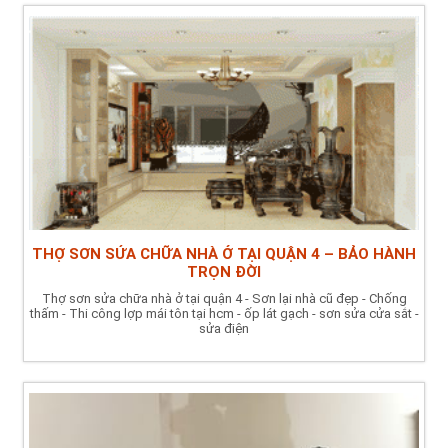
THỢ SƠN SỬA CHỮA NHÀ Ở TẠI QUẬN 4 – BẢO HÀNH
TRỌN ĐỜI
Thợ sơn sửa chữa nhà ở tại quận 4 - Sơn lại nhà cũ đẹp - Chống
thấm - Thi công lợp mái tôn tại hcm - ốp lát gạch - sơn sửa cửa sắt -
sửa điện