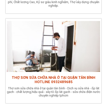
phí, Chất lượng Cao, Kỷ sư giàu kinh nghiệm, Thợ xây dựng chuyên
nghiệp.
THỢ SƠN SỬA CHỮA NHÀ Ở TẠI QUẬN TÂN BÌNH
HOTLINE 0932489685
Thợ sơn sửa chữa nhà ở tại quận tân bình - Dịch vụ sửa nhà - ốp lát
gạch - chất lượng,hiệu quả - xây tô ốp lát gạch - sửa chữa điện nước
chuyên nghiệp tphcm