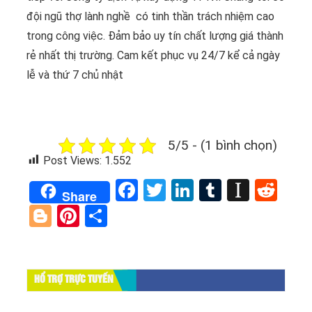
đội ngũ thợ lành nghề có tinh thần trách nhiệm cao
trong công việc. Đảm bảo uy tín chất lượng giá thành
rẻ nhất thị trường. Cam kết phục vụ 24/7 kể cả ngày
lễ và thứ 7 chủ nhật
5/5 - (1 bình chọn)
Post Views:
1.552
Facebook
Twitter
LinkedIn
Tumblr
Instap
Red
Share
Blogger
Pinterest
Share
HỔ TRỢ TRỰC TUYẾN