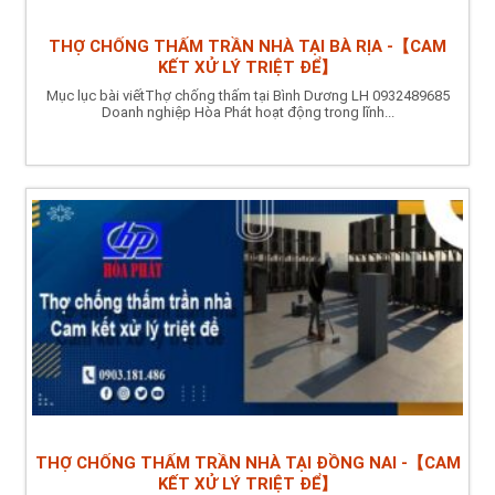
THỢ CHỐNG THẤM TRẦN NHÀ TẠI BÀ RỊA -【CAM
KẾT XỬ LÝ TRIỆT ĐỂ】
Mục lục bài viếtThợ chống thấm tại Bình Dương LH 0932489685
Doanh nghiệp Hòa Phát hoạt động trong lĩnh...
THỢ CHỐNG THẤM TRẦN NHÀ TẠI ĐỒNG NAI -【CAM
KẾT XỬ LÝ TRIỆT ĐỂ】