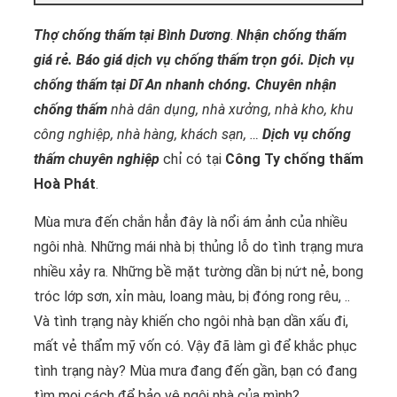
Thợ chống thấm tại Bình Dương
.
Nhận chống thấm
giá rẻ. Báo giá dịch vụ chống thấm trọn gói. Dịch vụ
chống thấm tại Dĩ An nhanh chóng.
Chuyên nhận
chống thấm
nhà dân dụng, nhà xưởng, nhà kho, khu
công nghiệp, nhà hàng, khách sạn, …
Dịch vụ chống
thấm chuyên nghiệp
chỉ có tại
Công Ty chống thấm
Hoà Phát
.
Mùa mưa đến chắn hẳn đây là nổi ám ảnh của nhiều
ngôi nhà. Những mái nhà bị thủng lỗ do tình trạng mưa
nhiều xảy ra. Những bề mặt tường dần bị nứt nẻ, bong
tróc lớp sơn, xỉn màu, loang màu, bị đóng rong rêu, ..
Và tình trạng này khiến cho ngôi nhà bạn dần xấu đi,
mất vẻ thẩm mỹ vốn có. Vậy đã làm gì để khắc phục
tình trạng này? Mùa mưa đang đến gần, bạn có đang
tìm mọi cách để bảo vệ ngôi nhà của mình?