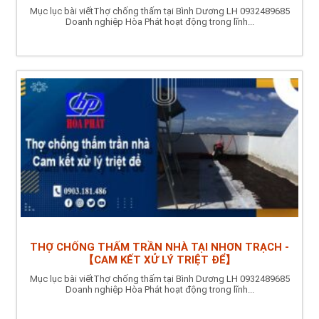
Mục lục bài viếtThợ chống thấm tại Bình Dương LH 0932489685
Doanh nghiệp Hòa Phát hoạt động trong lĩnh...
THỢ CHỐNG THẤM TRẦN NHÀ TẠI NHƠN TRẠCH -
【CAM KẾT XỬ LÝ TRIỆT ĐỂ】
Mục lục bài viếtThợ chống thấm tại Bình Dương LH 0932489685
Doanh nghiệp Hòa Phát hoạt động trong lĩnh...