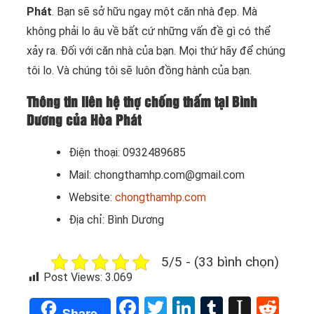
Phát
. Bạn sẽ sở hữu ngay một căn nhà đẹp. Mà
không phải lo âu về bất cứ những vấn đề gì có thể
xảy ra. Đối với căn nhà của bạn. Mọi thứ hãy để chúng
tôi lo. Và chúng tôi sẽ luôn đồng hành của bạn.
Thông tin liên hệ thợ chống thấm tại Bình
Dương của Hòa Phát
Điện thoại: 0932489685
Mail: chongthamhp.com@gmail.com
Website:
chongthamhp.com
Địa chỉ: Bình Dương
5/5 - (33 bình chọn)
Post Views:
3.069
Facebook
Twitter
LinkedIn
Tumblr
Instap
Red
Share