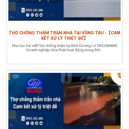
THỢ CHỐNG THẤM TRẦN NHÀ TẠI VŨNG TÀU -【CAM
KẾT XỬ LÝ TRIỆT ĐỂ】
Mục lục bài viếtThợ chống thấm tại Bình Dương LH 0932489685
Doanh nghiệp Hòa Phát hoạt động trong lĩnh...