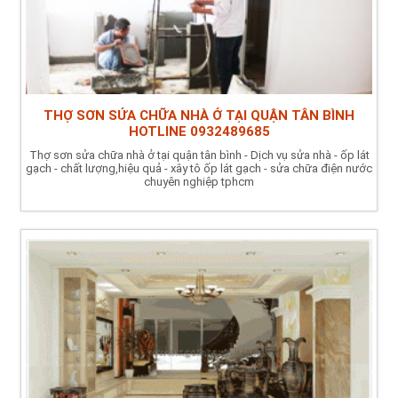
THỢ SƠN SỬA CHỮA NHÀ Ở TẠI QUẬN TÂN BÌNH
HOTLINE 0932489685
Thợ sơn sửa chữa nhà ở tại quận tân bình - Dịch vụ sửa nhà - ốp lát
gạch - chất lượng,hiệu quả - xây tô ốp lát gạch - sửa chữa điện nước
chuyên nghiệp tphcm