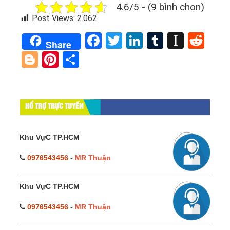
4.6/5 - (9 bình chọn)
Post Views:
2.062
Facebook
Twitter
LinkedIn
Tumblr
Instap
Red
Share
Blogger
Pinterest
Share
HỔ TRỢ TRỰC TUYẾN
Khu VựC TP.HCM
0976543456
-
MR Thuận
Khu VựC TP.HCM
0976543456
-
MR Thuận