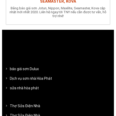
SEAMASTER, KOVA
Bảng báo giá sơn Jotun, Nippon, Maxilite, Seamaster, Kova cập
nhật mới nhất 2020. Liên hệ ngay tới TNY nếu cần được tư vấn, hỗ
trợ nhé!
báo giá sơn Dulux
Dịch vụ sơn nhà Hòa Phát
sửa nhà hòa phát
Thợ Sửa Điện Nhà
Thợ Sửa Điện Nhà