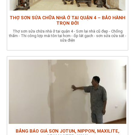
THỢ SƠN SỬA CHỮA NHÀ Ở TẠI QUẬN 4 – BẢO HÀNH
TRỌN ĐỜI
Thợ sơn sửa chữa nhà ở tại quận 4 - Sơn lại nhà cũ đẹp - Chống
thấm - Thi công lợp mái tôn tại hcm - ốp lát gạch - sơn sửa cửa sắt -
sửa điện
BẢNG BÁO GIÁ SƠN JOTUN, NIPPON, MAXILITE,