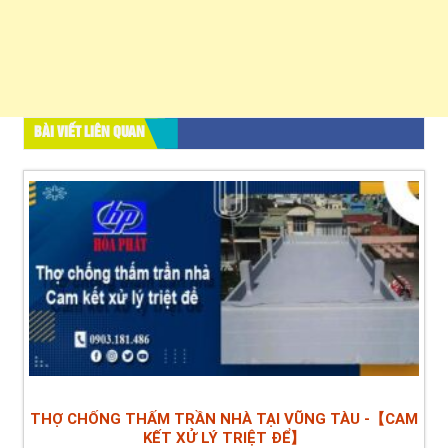
BÀI VIẾT LIÊN QUAN
THỢ CHỐNG THẤM TRẦN NHÀ TẠI VŨNG TÀU -【CAM
KẾT XỬ LÝ TRIỆT ĐỂ】