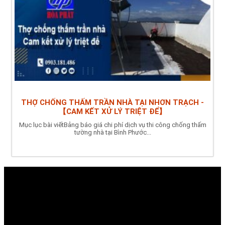
THỢ CHỐNG THẤM TRẦN NHÀ TẠI NHƠN TRẠCH -
【CAM KẾT XỬ LÝ TRIỆT ĐỂ】
Mục lục bài viếtBảng báo giá chi phí dịch vụ thi công chống thấm
tường nhà tại Bình Phước...