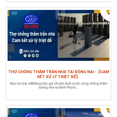
THỢ CHỐNG THẤM TRẦN NHÀ TẠI ĐỒNG NAI -【CAM
KẾT XỬ LÝ TRIỆT ĐỂ】
Mục lục bài viếtBảng báo giá chi phí dịch vụ thi công chống thấm
tường nhà tại Bình Phước...