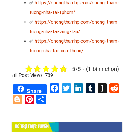
✅
https://chongthamhp.com/chong-tham-
tuong-nha-tai-tphcm/
✅
https://chongthamhp.com/chong-tham-
tuong-nha-tai-vung-tau/
✅
https://chongthamhp.com/chong-tham-
tuong-nha-tai-binh-thuan/
5/5 - (1 bình chọn)
Post Views:
789
Facebook
Twitter
LinkedIn
Tumblr
Instap
Red
Share
Blogger
Pinterest
Share
HỔ TRỢ TRỰC TUYẾN