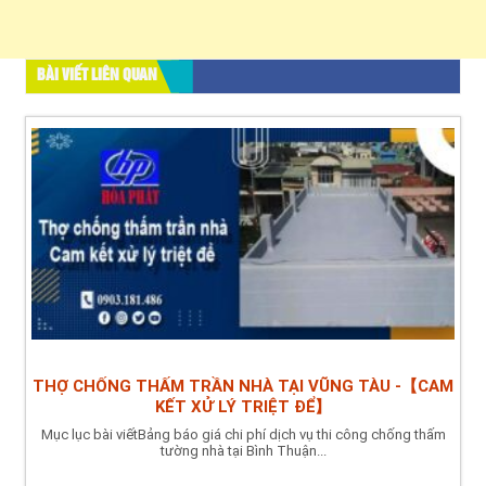
BÀI VIẾT LIÊN QUAN
THỢ CHỐNG THẤM TRẦN NHÀ TẠI VŨNG TÀU -【CAM
KẾT XỬ LÝ TRIỆT ĐỂ】
Mục lục bài viếtBảng báo giá chi phí dịch vụ thi công chống thấm
tường nhà tại Bình Thuận...