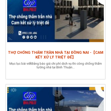
THỢ CHỐNG THẤM TRẦN NHÀ TẠI ĐỒNG NAI -【CAM
KẾT XỬ LÝ TRIỆT ĐỂ】
Mục lục bài viếtBảng báo giá chi phí dịch vụ thi công chống thấm
tường nhà tại Bình Thuận...