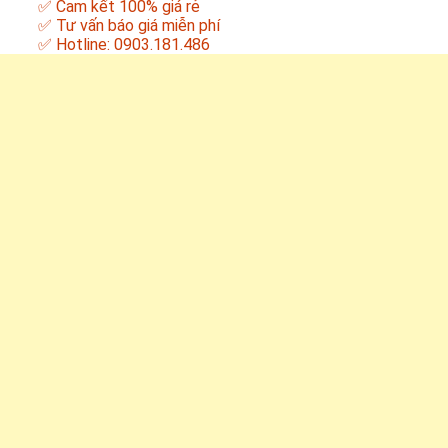
✅ Cam kết 100% giá rẻ
✅ Tư vấn báo giá miễn phí
✅ Hotline: 0903.181.486