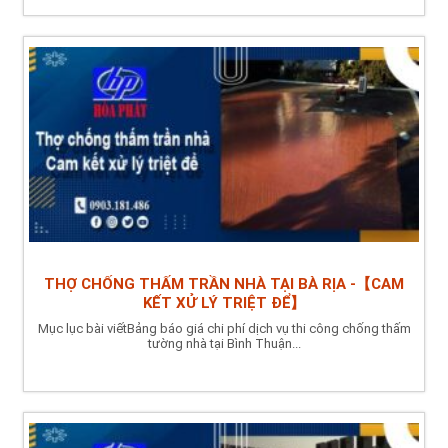
THỢ CHỐNG THẤM TRẦN NHÀ TẠI BÀ RỊA -【CAM
KẾT XỬ LÝ TRIỆT ĐỂ】
Mục lục bài viếtBảng báo giá chi phí dịch vụ thi công chống thấm
tường nhà tại Bình Thuận...