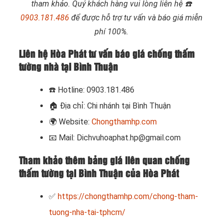
tham khảo. Quý khách hàng vui lòng liên hệ
☎️
0903.181.486
để được hỗ trợ tư vấn và báo giá miễn
phí 100%.
Liên hệ Hòa Phát tư vấn báo giá chống thấm
tường nhà tại Bình Thuận
☎️
Hotline: 0903.181.486
🏠
Địa chỉ: Chi nhánh tại Bình Thuận
🌍
Website:
Chongthamhp.com
📧
Mail: Dichvuhoaphat.hp@gmail.com
Tham khảo thêm bảng giá liên quan chống
thấm tường tại Bình Thuận của Hòa Phát
✅
https://chongthamhp.com/chong-tham-
tuong-nha-tai-tphcm/