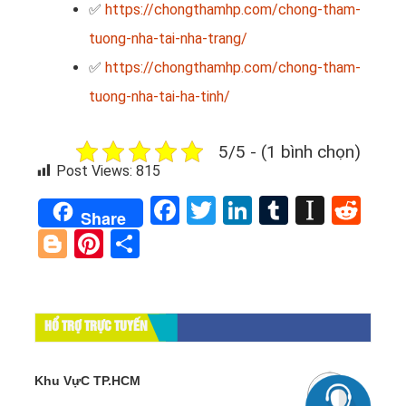
✅
https://chongthamhp.com/chong-tham-
tuong-nha-tai-nha-trang/
✅
https://chongthamhp.com/chong-tham-
tuong-nha-tai-ha-tinh/
5/5 - (1 bình chọn)
Post Views:
815
Facebook
Twitter
LinkedIn
Tumblr
Instap
Red
Share
Blogger
Pinterest
Share
HỔ TRỢ TRỰC TUYẾN
Khu VựC TP.HCM