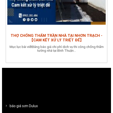
THỢ CHỐNG THẤM TRẦN NHÀ TẠI NHƠN TRẠCH -
【CAM KẾT XỬ LÝ TRIỆT ĐỂ】
Mục lục bài viếtBảng báo giá chi phí dịch vụ thi công chống thấm
tường nhà tại Bình Thuận...
báo giá sơn Dulux