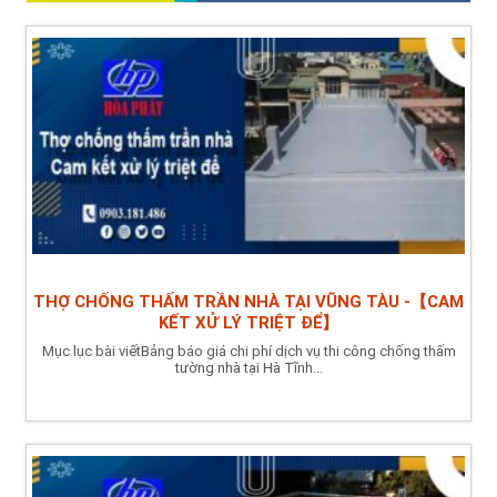
THỢ CHỐNG THẤM TRẦN NHÀ TẠI VŨNG TÀU -【CAM
KẾT XỬ LÝ TRIỆT ĐỂ】
Mục lục bài viếtBảng báo giá chi phí dịch vụ thi công chống thấm
tường nhà tại Hà Tĩnh...