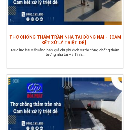
THỢ CHỐNG THẤM TRẦN NHÀ TẠI ĐỒNG NAI -【CAM
KẾT XỬ LÝ TRIỆT ĐỂ】
Mục lục bài viếtBảng báo giá chi phí dịch vụ thi công chống thấm
tường nhà tại Hà Tĩnh...