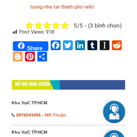
tuong-nha-tai-thanh-pho-vinh/
5/5 - (3 bình chọn)
Post Views:
918
Facebook
Twitter
LinkedIn
Tumblr
Instap
Red
Share
Blogger
Pinterest
Share
HỔ TRỢ TRỰC TUYẾN
Khu VựC TP.HCM
0976543456
-
MR Thuận
Khu VựC TP.HCM