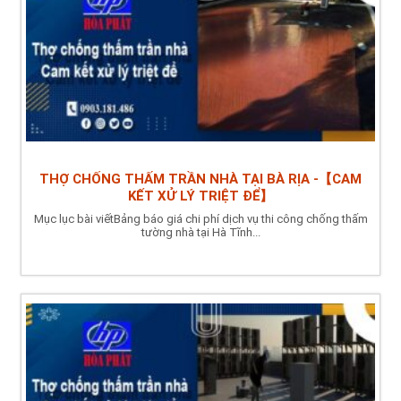
THỢ CHỐNG THẤM TRẦN NHÀ TẠI BÀ RỊA -【CAM
KẾT XỬ LÝ TRIỆT ĐỂ】
Mục lục bài viếtBảng báo giá chi phí dịch vụ thi công chống thấm
tường nhà tại Hà Tĩnh...