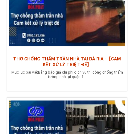
THỢ CHỐNG THẤM TRẦN NHÀ TẠI BÀ RỊA -【CAM
KẾT XỬ LÝ TRIỆT ĐỂ】
Mục lục bài viếtBảng báo giá chi phí dịch vụ thi công chống thấm
tường nhà tại quận 1...