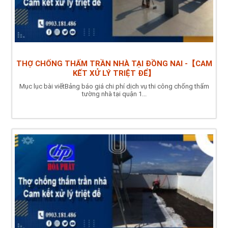
THỢ CHỐNG THẤM TRẦN NHÀ TẠI ĐỒNG NAI -【CAM
KẾT XỬ LÝ TRIỆT ĐỂ】
Mục lục bài viếtBảng báo giá chi phí dịch vụ thi công chống thấm
tường nhà tại quận 1...