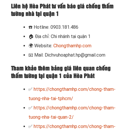
Liên hệ Hòa Phát tư vấn báo giá chống thấm
tường nhà tại quận 1
☎️
Hotline: 0903.181.486
🏠
Địa chỉ: Chi nhánh tại quận 1
🌍
Website:
Chongthamhp.com
📧
Mail: Dichvuhoaphat.hp@gmail.com
Tham khảo thêm bảng giá liên quan chống
thấm tường tại quận 1 của Hòa Phát
✅
https://chongthamhp.com/chong-tham-
tuong-nha-tai-tphcm/
✅
https://chongthamhp.com/chong-tham-
tuong-nha-tai-quan-2/
✅
https://chongthamhp.com/chong-tham-