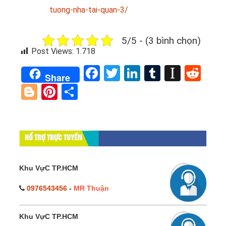
tuong-nha-tai-quan-3/
5/5 - (3 bình chọn)
Post Views:
1.718
Facebook
Twitter
LinkedIn
Tumblr
Instap
Red
Share
Blogger
Pinterest
Share
HỔ TRỢ TRỰC TUYẾN
Khu VựC TP.HCM
0976543456
-
MR Thuận
Khu VựC TP.HCM