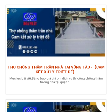
THỢ CHỐNG THẤM TRẦN NHÀ TẠI VŨNG TÀU -【CAM
KẾT XỬ LÝ TRIỆT ĐỂ】
Mục lục bài viếtBảng báo giá chi phí dịch vụ thi công chống thấm
tường nhà tại quận 1...