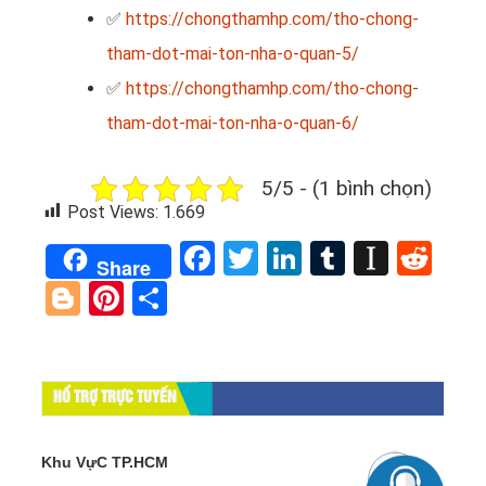
✅
https://chongthamhp.com/tho-chong-
tham-dot-mai-ton-nha-o-quan-5/
✅
https://chongthamhp.com/tho-chong-
tham-dot-mai-ton-nha-o-quan-6/
5/5 - (1 bình chọn)
Post Views:
1.669
Facebook
Twitter
LinkedIn
Tumblr
Instap
Red
Share
Blogger
Pinterest
Share
HỔ TRỢ TRỰC TUYẾN
Khu VựC TP.HCM