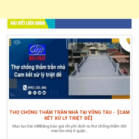
BÀI VIẾT LIÊN QUAN
THỢ CHỐNG THẤM TRẦN NHÀ TẠI VŨNG TÀU -【CAM
KẾT XỬ LÝ TRIỆT ĐỂ】
Mục lục bài viếtBảng báo giá chi phí dịch vụ thợ chống thấm dột
mái tôn nhà ở quận...