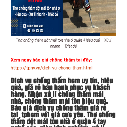
Thợ chống thấm dột mái tôn nhà ở quận 4 hiệu quả – Xử lí
nhanh – Triệt để
Xem ngay báo giá chống thấm tại đây:
https://tpny.vn/dich-vu-chong-tham.html
Dịch vụ chống thấm hcm uy tín, hiệu
quả, giá rẻ hân hạnh phục vụ khách
hàng. Nhận xử lí chống thấm mái
nhà, chống thấm mái tôn hiệu quả.
Báo giá dịch vụ chống thấm giá rẻ
tại tphcm với giá cực yêu. Thợ chống
thấm dột mái tôn nhà ở quận 4 tay