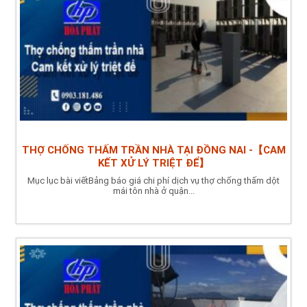
THỢ CHỐNG THẤM TRẦN NHÀ TẠI ĐỒNG NAI -【CAM
KẾT XỬ LÝ TRIỆT ĐỂ】
Mục lục bài viếtBảng báo giá chi phí dịch vụ thợ chống thấm dột
mái tôn nhà ở quận...