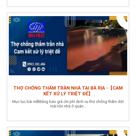
THỢ CHỐNG THẤM TRẦN NHÀ TẠI BÀ RỊA -【CAM
KẾT XỬ LÝ TRIỆT ĐỂ】
Mục lục bài viếtBảng báo giá chi phí dịch vụ thợ chống thấm dột
mái tôn nhà ở quận...