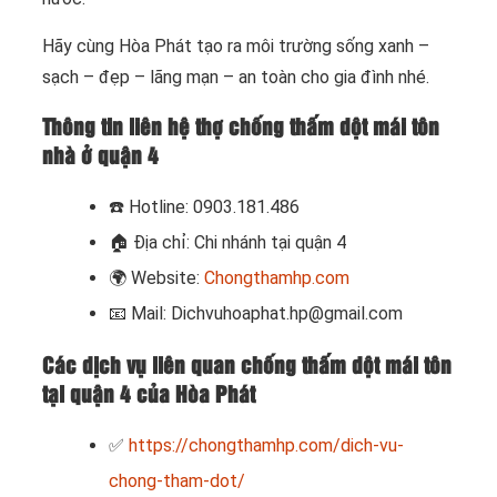
Hãy cùng Hòa Phát tạo ra môi trường sống xanh –
sạch – đẹp – lãng mạn – an toàn cho gia đình nhé.
Thông tin liên hệ thợ chống thấm dột mái tôn
nhà ở quận 4
☎️
Hotline: 0903.181.486
🏠
Địa chỉ: Chi nhánh tại quận 4
🌍
Website:
Chongthamhp.com
📧
Mail: Dichvuhoaphat.hp@gmail.com
Các dịch vụ liên quan chống thấm dột mái tôn
tại quận 4 của Hòa Phát
✅
https://chongthamhp.com/dich-vu-
chong-tham-dot/