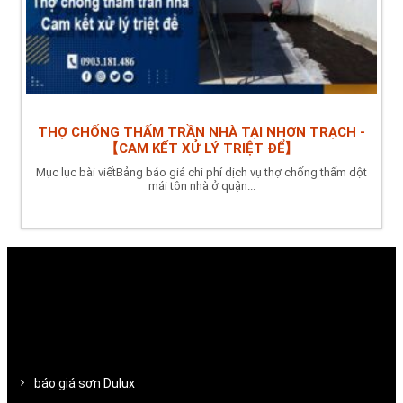
THỢ CHỐNG THẤM TRẦN NHÀ TẠI NHƠN TRẠCH -
【CAM KẾT XỬ LÝ TRIỆT ĐỂ】
Mục lục bài viếtBảng báo giá chi phí dịch vụ thợ chống thấm dột
mái tôn nhà ở quận...
báo giá sơn Dulux