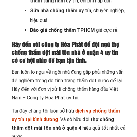
thấm tầng hầm
uy tín, chi phí hấp dẫn.
Sửa nhà chống thấm uy tín
, chuyên nghiệp,
hiệu quả.
Báo giá chống thấm TPHCM
giá cực rẻ.
Hãy đến với công ty Hòa Phát để đội ngũ thợ
chống thấm dột mái tôn nhà ở quận 4 uy tín
có cơ hội giúp đỡ bạn tận tình.
Bạn luôn lo ngại về ngôi nhà đang gặp phải những vấn
đề nghiêm trọng do tình trạng thấm dột nước để lại.
Hãy đến với đơn vị xử lí chống thấm hàng đầu Việt
Nam – Công ty Hòa Phát uy tín.
Tại đây chúng tôi luôn sở hữu
dịch vụ chống thấm
uy tín tại bình dương
. Và sở hữu đội
thợ chống
thấm dột mái tôn nhà ở quận 4
hiệu quả tốt nhất cả
nước.